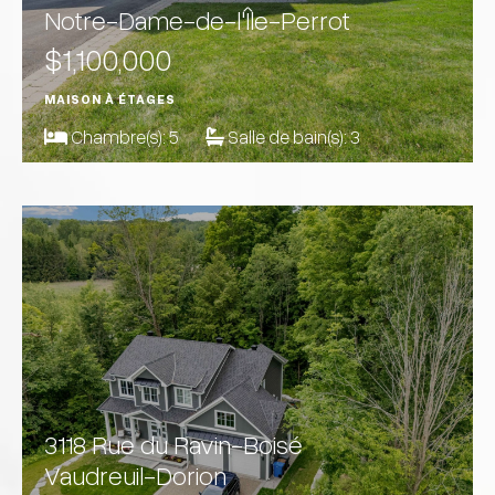
Notre-Dame-de-l'Île-Perrot
$1,100,000
MAISON À ÉTAGES
Chambre(s):
5
Salle de bain(s):
3
3118 Rue du Ravin-Boisé
Vaudreuil-Dorion