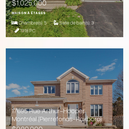
$1,025,000
MAISON À ÉTAGES
Chambre(s):
5
Salle de bain(s):
3
1918 PC
17695 Rue Arthur-Hooper
Montréal (Pierrefonds-Roxboro)
$980,000