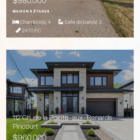
MAISON À ÉTAGES
Chambre(s):
4
Salle de bain(s):
3
2470 PC
112 Ch. de la Pointe-aux-Renards
Pincourt
$960,000