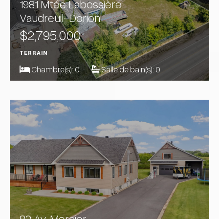
1981 Mtée Labossière
Vaudreuil-Dorion
$2,795,000
TERRAIN
Chambre(s):
0
Salle de bain(s):
0
82 Av. Mercier