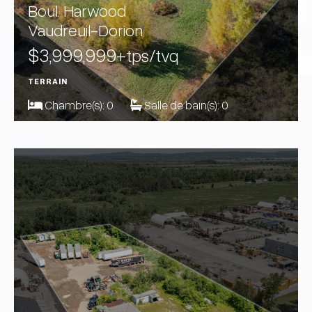
Boul. Harwood
Vaudreuil-Dorion
$3,999,999
+tps/tvq
TERRAIN
Chambre(s):
0
Salle de bain(s):
0