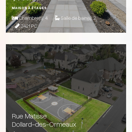
MAISON À ÉTAGES
Chambre(s):
4
Salle de bain(s):
2
2421 PC
Rue Matisse
Dollard-des-Ormeaux