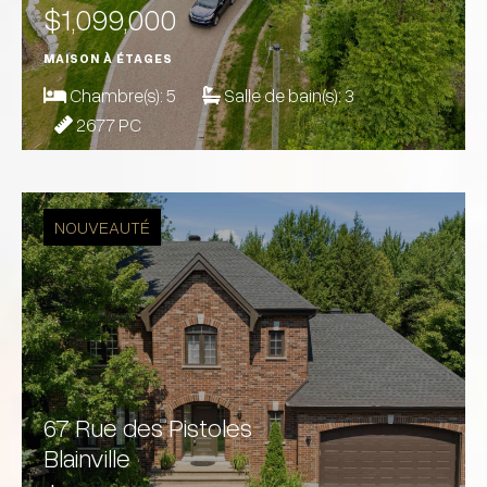
$1,099,000
MAISON À ÉTAGES
Chambre(s):
5
Salle de bain(s):
3
2677 PC
NOUVEAUTÉ
67 Rue des Pistoles
Blainville