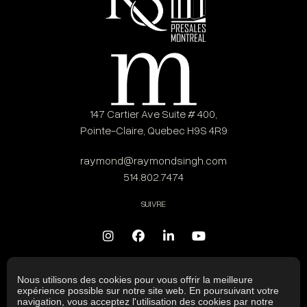
147 Cartier Ave Suite # 400,
Pointe-Claire, Quebec H9S 4R9
raymond@raymondsingh.com
514.802.7474
SUIVRE
Nous utilisons des cookies pour vous offrir la meilleure
expérience possible sur notre site web. En poursuivant votre
navigation, vous acceptez l'utilisation des cookies par notre
Copyright © 2024 Raymond Singh. Tous droits réservés |