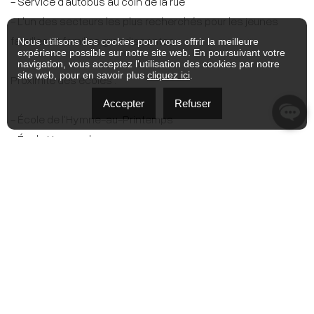
- Service d'autobus au coin de la rue
- L'un des secteurs les plus recherchés pour les jeunes
familles et familles grandissantes
Nous utilisons des cookies pour vous offrir la meilleure
expérience possible sur notre site web. En poursuivant votre
navigation, vous acceptez l'utilisation des cookies par notre
site web, pour en savoir plus
cliquez ici
.
Proximité des écoles :
Accepter
Refuser
- École de l'Hymne-au-Printemps
- École Harwood
- École du Papillon-Bleu
- École Brind'Amour
- Birchwood Elementary
- PETES (Pierre Elliott Trudeau Elementary School)
- École secondaire de la Cité-des-Jeunes
DÉTAILS DE PIÈCE
Pièce
Dimensions
Niveau
Sol